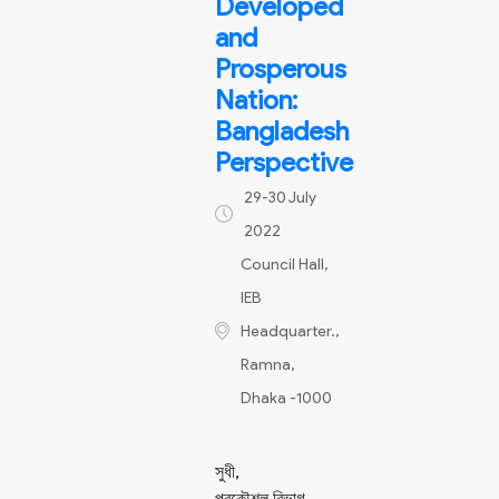
Developed
and
Prosperous
Nation:
Bangladesh
Perspective
29-30 July
2022
Council Hall,
IEB
Headquarter.,
Ramna,
Dhaka -1000
সুধী,
পুরকৌশল বিভাগ,