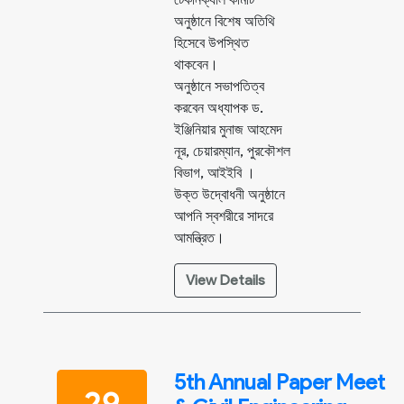
অনুষ্ঠানে বিশেষ অতিথি
হিসেবে উপস্থিত
থাকবেন।
অনুষ্ঠানে সভাপতিত্ব
করবেন অধ্যাপক ড.
ইঞ্জিনিয়ার মুনাজ আহমেদ
নূর, চেয়ারম্যান, পুরকৌশল
বিভাগ, আইইবি ।
উক্ত উদ্বোধনী অনুষ্ঠানে
আপনি স্বশরীরে সাদরে
আমন্ত্রিত।
View Details
5th Annual Paper Meet
29