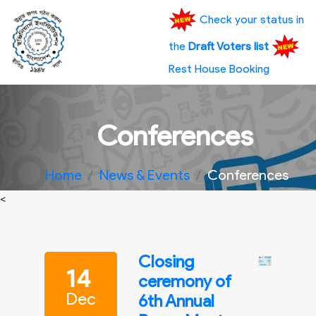
Check your status in
the
Draft Voters list
Rest House Booking
Conferences
Home
News & Events
Conferences
<
Closing
14
ceremony of
Dec
6th Annual